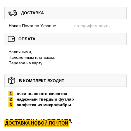
ДОСТАВКА
Новая Почта по Украине
по тарифам почты
ОПЛАТА
Наличными,
Наложенным платежом,
Перевод на карту
В КОМПЛЕКТ ВХОДИТ
очки высокого качества
надежный твердый футляр
салфетка из микрофибры
ДОСТАВКА И ОПЛАТА
ДОСТАВКА НОВОЙ ПОЧТОЙ