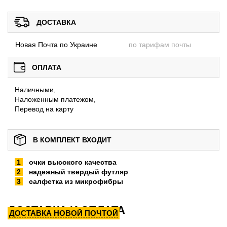
ДОСТАВКА
Новая Почта по Украине
по тарифам почты
ОПЛАТА
Наличными,
Наложенным платежом,
Перевод на карту
В КОМПЛЕКТ ВХОДИТ
очки высокого качества
надежный твердый футляр
салфетка из микрофибры
ДОСТАВКА И ОПЛАТА
ДОСТАВКА НОВОЙ ПОЧТОЙ