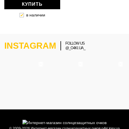
КУПИТЬ
в наличии
INSTAGRAM
FOLLOW US
@_O4KI.UA_
© 2009-2026 Интернет-магазин солнцезащитных очков o4ki.kiev.ua