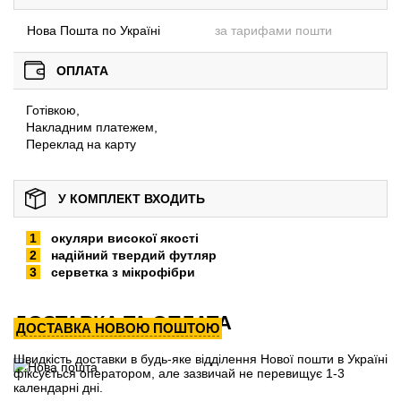
Нова Пошта по Україні
за тарифами пошти
ОПЛАТА
Готівкою,
Накладним платежем,
Переклад на карту
У КОМПЛЕКТ ВХОДИТЬ
окуляри високої якості
надійний твердий футляр
серветка з мікрофібри
ДОСТАВКА ТА ОПЛАТА
ДОСТАВКА НОВОЮ ПОШТОЮ
Швидкість доставки в будь-яке відділення Нової пошти в Україні
фіксується оператором, але зазвичай не перевищує 1-3
календарні дні.