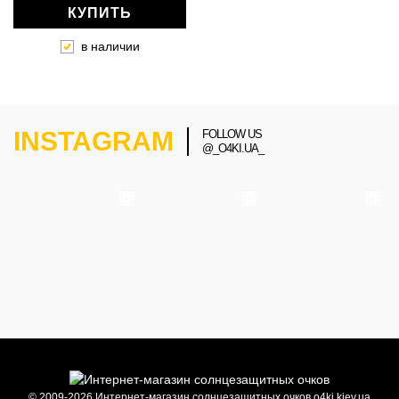
КУПИТЬ
в наличии
INSTAGRAM
FOLLOW US
@_O4KI.UA_
© 2009-2026 Интернет-магазин солнцезащитных очков o4ki.kiev.ua