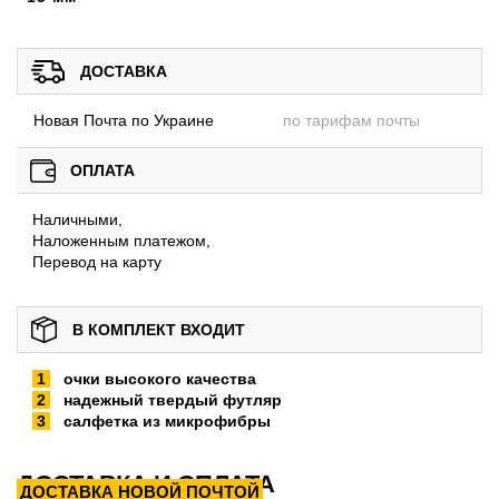
ДОСТАВКА
Новая Почта по Украине
по тарифам почты
ОПЛАТА
Наличными,
Наложенным платежом,
Перевод на карту
В КОМПЛЕКТ ВХОДИТ
очки высокого качества
надежный твердый футляр
салфетка из микрофибры
ДОСТАВКА И ОПЛАТА
ДОСТАВКА НОВОЙ ПОЧТОЙ