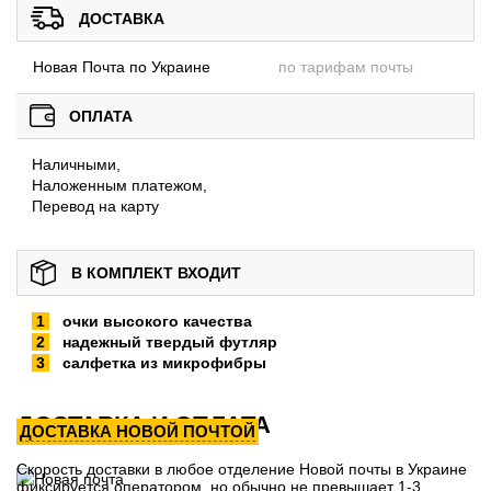
ДОСТАВКА
Новая Почта по Украине
по тарифам почты
ОПЛАТА
Наличными,
Наложенным платежом,
Перевод на карту
В КОМПЛЕКТ ВХОДИТ
очки высокого качества
надежный твердый футляр
салфетка из микрофибры
ДОСТАВКА И ОПЛАТА
ДОСТАВКА НОВОЙ ПОЧТОЙ
Скорость доставки в любое отделение Новой почты в Украине
фиксируется оператором, но обычно не превышает 1-3