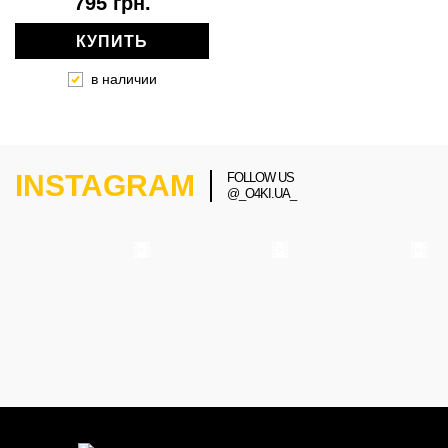
795 грн.
КУПИТЬ
в наличии
INSTAGRAM
FOLLOW US
@_O4KI.UA_