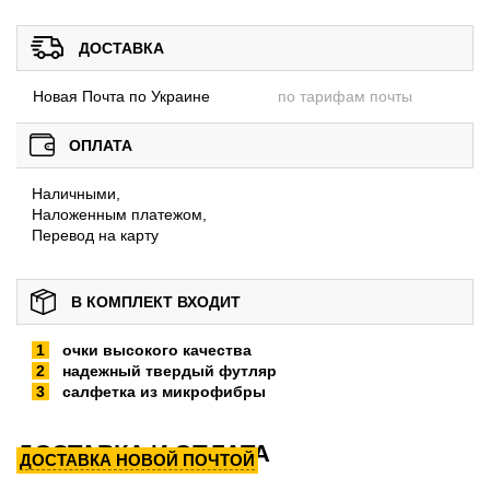
ДОСТАВКА
Новая Почта по Украине
по тарифам почты
ОПЛАТА
Наличными,
Наложенным платежом,
Перевод на карту
В КОМПЛЕКТ ВХОДИТ
очки высокого качества
надежный твердый футляр
салфетка из микрофибры
ДОСТАВКА И ОПЛАТА
ДОСТАВКА НОВОЙ ПОЧТОЙ