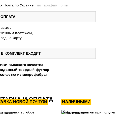
я Почта по Украине
по тарифам почты
ОПЛАТА
ичными,
женным платежом,
вод на карту
В КОМПЛЕКТ ВХОДИТ
очки высокого качества
надежный твердый футляр
салфетка из микрофибры
ТАВКА И ОПЛАТА
ТАВКА НОВОЙ ПОЧТОЙ
НАЛИЧНЫМИ
ть доставки в любое
Оплата наличными при получе