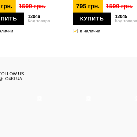
 грн.
1590 грн.
795 грн.
1590 грн.
12046
12045
УПИТЬ
КУПИТЬ
Код товара
Код товар
аличии
в наличии
FOLLOW US
@_O4KI.UA_