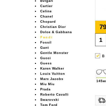
Bvlgari
Cartier
Celine
Chanel
Chopard
79
Christian Dior
Dolce & Gabbana
Fendi
Fossil
Gant
Gentle Monster
в
Gucci
Guess
Karen Walker
Louis Vuitton
Marc Jacobs
145м
Miu Miu
Prada
Roberto Cavalli
Swarovski
Tom Ford