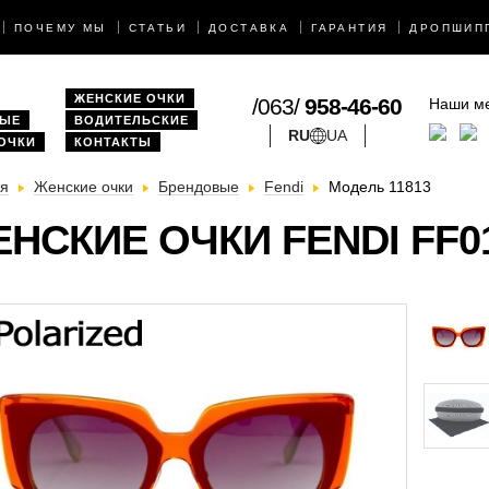
ПОЧЕМУ МЫ
СТАТЬИ
ДОСТАВКА
ГАРАНТИЯ
ДРОПШИП
ЖЕНСКИЕ ОЧКИ
/063/
958-46-60
Наши м
ВЫЕ
ВОДИТЕЛЬСКИЕ
RU
UA
 ОЧКИ
КОНТАКТЫ
ая
Женские очки
Брендовые
Fendi
Модель 11813
НСКИЕ ОЧКИ FENDI FF0