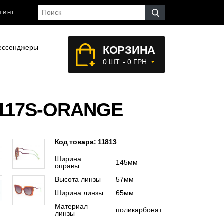
ПИНГ
ессенджеры
КОРЗИНА
0 ШТ. - 0 ГРН.
117S-ORANGE
Код товара: 11813
Ширина
145мм
оправы
Высота линзы
57мм
Ширина линзы
65мм
Материал
поликарбонат
линзы