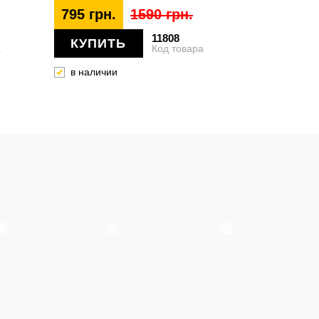
795 грн.
1590 грн.
11808
КУПИТЬ
а
Код товара
в наличии