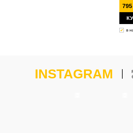
795
К
в н
INSTAGRAM