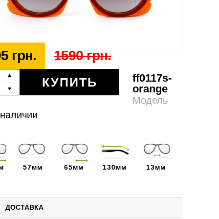
5 грн.
1590 грн.
ff0117s-
КУПИТЬ
orange
Модель
 наличии
м
57мм
65мм
130мм
13мм
ДОСТАВКА