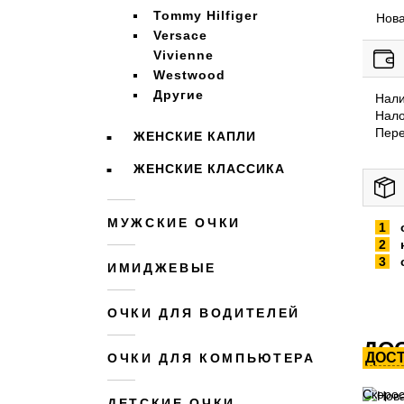
Tommy Hilfiger
Нова
Versace
Vivienne
Westwood
Другие
Нал
Нало
Пере
ЖЕНСКИЕ КАПЛИ
ЖЕНСКИЕ КЛАССИКА
МУЖСКИЕ ОЧКИ
ИМИДЖЕВЫЕ
ОЧКИ ДЛЯ ВОДИТЕЛЕЙ
ДОС
ДОС
ОЧКИ ДЛЯ КОМПЬЮТЕРА
Скорос
ДЕТСКИЕ ОЧКИ