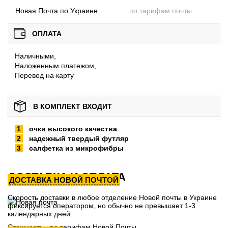
Новая Почта по Украине
по тарифам почты
ОПЛАТА
Наличными,
Наложенным платежом,
Перевод на карту
В КОМПЛЕКТ ВХОДИТ
очки высокого качества
надежный твердый футляр
салфетка из микрофибры
ДОСТАВКА И ОПЛАТА
ДОСТАВКА НОВОЙ ПОЧТОЙ
Скорость доставки в любое отделение Новой почты в Украине
фиксируется оператором, но обычно не превышает 1-3
календарных дней.
Стоимость - по тарифам Новой Почты.