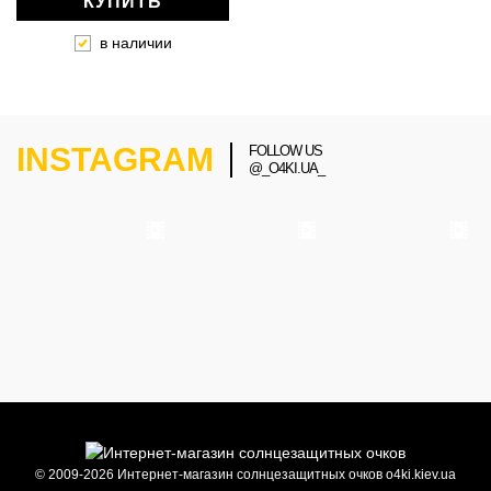
КУПИТЬ
в наличии
INSTAGRAM
FOLLOW US
@_O4KI.UA_
© 2009-2026 Интернет-магазин солнцезащитных очков o4ki.kiev.ua