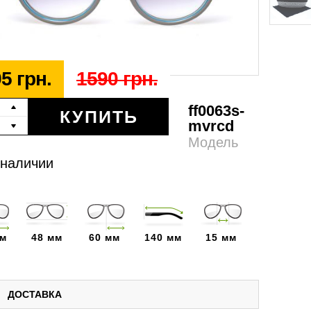
5 грн.
1590 грн.
ff0063s-
КУПИТЬ
mvrcd
Модель
 наличии
мм
48 мм
60 мм
140 мм
15 мм
ДОСТАВКА