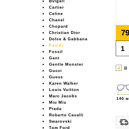
Bvlgari
Cartier
Celine
Chanel
Chopard
79
Christian Dior
Dolce & Gabbana
Fendi
Fossil
Gant
Gentle Monster
в
Gucci
Guess
Karen Walker
Louis Vuitton
Marc Jacobs
140 
Miu Miu
Prada
Roberto Cavalli
Swarovski
Tom Ford