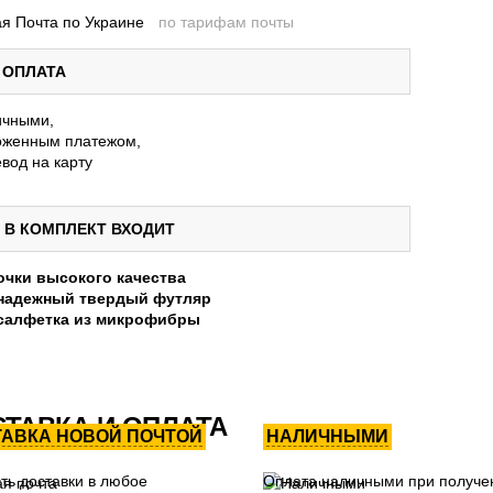
я Почта по Украине
по тарифам почты
ОПЛАТА
ичными,
женным платежом,
вод на карту
В КОМПЛЕКТ ВХОДИТ
очки высокого качества
надежный твердый футляр
салфетка из микрофибры
ТАВКА И ОПЛАТА
ТАВКА НОВОЙ ПОЧТОЙ
НАЛИЧНЫМИ
ть доставки в любое
Оплата наличными при получе