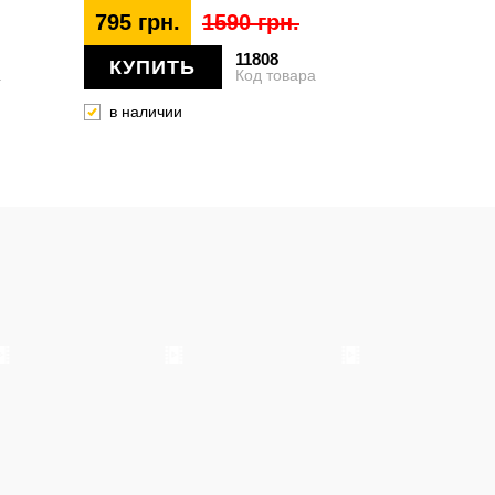
795 грн.
1590 грн.
11808
КУПИТЬ
а
Код товара
в наличии