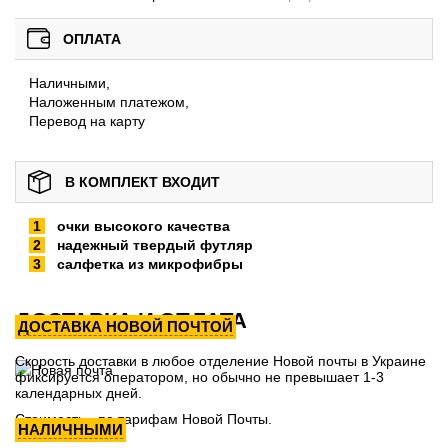
ОПЛАТА
Наличными,
Наложенным платежом,
Перевод на карту
В КОМПЛЕКТ ВХОДИТ
очки высокого качества
надежный твердый футляр
салфетка из микрофибры
ДОСТАВКА И ОПЛАТА
ДОСТАВКА НОВОЙ ПОЧТОЙ
Скорость доставки в любое отделение Новой почты в Украине
фиксируется оператором, но обычно не превышает 1-3
календарных дней.
Стоимость - по тарифам Новой Почты.
НАЛИЧНЫМИ