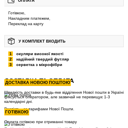
ОПЛАТА
Готівкою,
Накладним платежем,
Переклад на карту
У КОМПЛЕКТ ВХОДИТЬ
окуляри високої якості
надійний твердий футляр
серветка з мікрофібри
ДОСТАВКА ТА ОПЛАТА
ДОСТАВКА НОВОЮ ПОШТОЮ
Швидкість доставки в будь-яке відділення Нової пошти в Україні
фіксується оператором, але зазвичай не перевищує 1-3
календарні дні.
Вартість - за тарифами Нової Пошти.
ГОТІВКОЮ
Оплата готівкою при отриманні товару