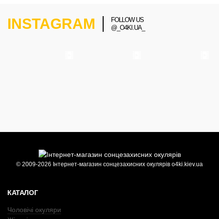
INSTAGRAM
FOLLOW US
@_O4KI.UA_
© 2009-2026 Інтернет-магазин сонцезахисних окулярів o4ki.kiev.ua
КАТАЛОГ
Чоловічі окуляри