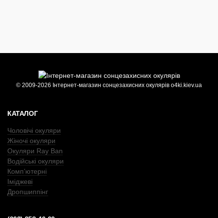
© 2009-2026 Інтернет-магазин сонцезахисних окулярів o4ki.kiev.ua
КАТАЛОГ
Чоловічі окуляри
Жіночі окуляри
Окуляри Ray Ban
Водійські окуляри
Комп’ютерні
Іміджеві
Дропшиппінг