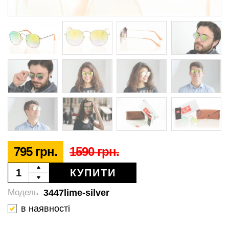
795 грн.
1590 грн.
КУПИТИ
3447lime-silver
Модель
в наявності