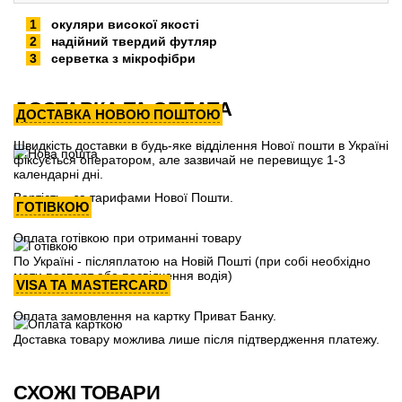
окуляри високої якості
надійний твердий футляр
серветка з мікрофібри
ДОСТАВКА ТА ОПЛАТА
ДОСТАВКА НОВОЮ ПОШТОЮ
Швидкість доставки в будь-яке відділення Нової пошти в Україні
фіксується оператором, але зазвичай не перевищує 1-3
календарні дні.
Вартість - за тарифами Нової Пошти.
ГОТІВКОЮ
Оплата готівкою при отриманні товару
По Україні - післяплатою на Новій Пошті (при собі необхідно
мати паспорт або посвідчення водія)
VISA ТА MASTERCARD
Оплата замовлення на картку Приват Банку.
Доставка товару можлива лише після підтвердження платежу.
СХОЖІ ТОВАРИ