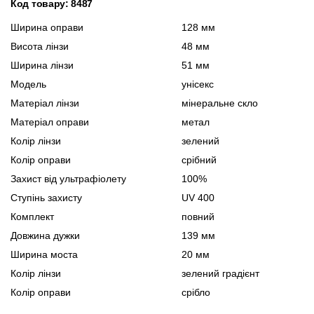
Код товару: 8487
Ширина оправи
128 мм
Висота лінзи
48 мм
Ширина лінзи
51 мм
Модель
унісекс
Матеріал лінзи
мінеральне скло
Матеріал оправи
метал
Колір лінзи
зелений
Колір оправи
срібний
Захист від ультрафіолету
100%
Ступінь захисту
UV 400
Комплект
повний
Довжина дужки
139 мм
Ширина моста
20 мм
Колір лінзи
зелений градієнт
Колір оправи
срібло