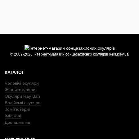
© 2009-2026 Інтернет-магазин сонцезахисних окулярів o4ki.kiev.ua
КАТАЛОГ
Чоловічі окуляри
Жіночі окуляри
Окуляри Ray Ban
Водійські окуляри
Комп’ютерні
Іміджеві
Дропшиппінг