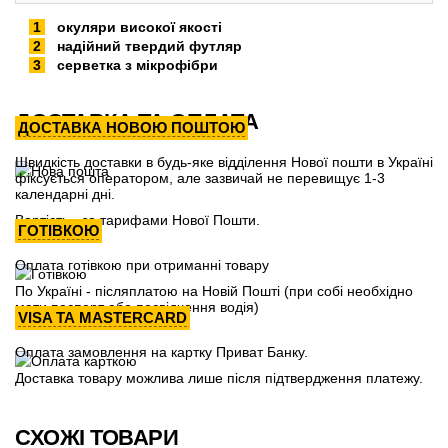
окуляри високої якості
надійний твердий футляр
серветка з мікрофібри
ДОСТАВКА ТА ОПЛАТА
ДОСТАВКА НОВОЮ ПОШТОЮ
Швидкість доставки в будь-яке відділення Нової пошти в Україні
фіксується оператором, але зазвичай не перевищує 1-3
календарні дні.
Вартість - за тарифами Нової Пошти.
ГОТІВКОЮ
Оплата готівкою при отриманні товару
По Україні - післяплатою на Новій Пошті (при собі необхідно
мати паспорт або посвідчення водія)
VISA ТА MASTERCARD
Оплата замовлення на картку Приват Банку.
Доставка товару можлива лише після підтвердження платежу.
СХОЖІ ТОВАРИ