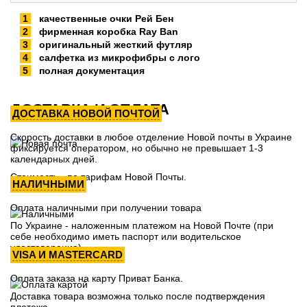
качественные очки Рей Бен
фирменная коробка Ray Ban
оригинальный жесткий футляр
салфетка из микрофибры с лого
полная документация
ДОСТАВКА И ОПЛАТА
ДОСТАВКА НОВОЙ ПОЧТОЙ
Скорость доставки в любое отделение Новой почты в Украине
фиксируется оператором, но обычно не превышает 1-3
календарных дней.
Стоимость - по тарифам Новой Почты.
НАЛИЧНЫМИ
Оплата наличными при получении товара
По Украине - наложенным платежом на Новой Почте (при
себе необходимо иметь паспорт или водительское
удостоверение)
VISA И MASTERCARD
Оплата заказа на карту Приват Банка.
Доставка товара возможна только после подтверждения