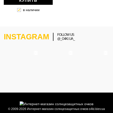
КУПИТЬ
в наличии
INSTAGRAM
FOLLOW US
@_O4KI.UA_
© 2009-2026 Интернет-магазин солнцезащитных очков o4ki.kiev.ua