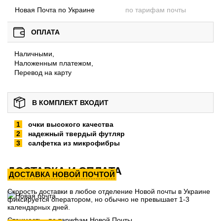
Новая Почта по Украине
по тарифам почты
ОПЛАТА
Наличными,
Наложенным платежом,
Перевод на карту
В КОМПЛЕКТ ВХОДИТ
очки высокого качества
надежный твердый футляр
салфетка из микрофибры
ДОСТАВКА И ОПЛАТА
ДОСТАВКА НОВОЙ ПОЧТОЙ
Скорость доставки в любое отделение Новой почты в Украине
фиксируется оператором, но обычно не превышает 1-3
календарных дней.
Стоимость - по тарифам Новой Почты.