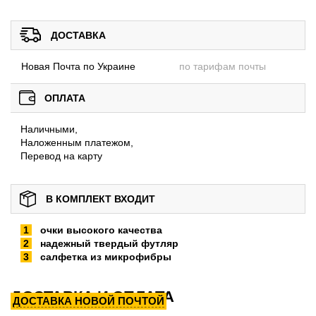
ДОСТАВКА
Новая Почта по Украине
по тарифам почты
ОПЛАТА
Наличными,
Наложенным платежом,
Перевод на карту
В КОМПЛЕКТ ВХОДИТ
очки высокого качества
надежный твердый футляр
салфетка из микрофибры
ДОСТАВКА И ОПЛАТА
ДОСТАВКА НОВОЙ ПОЧТОЙ