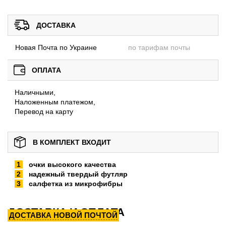
ДОСТАВКА
Новая Почта по Украине
по тарифам почты
ОПЛАТА
Наличными,
Наложенным платежом,
Перевод на карту
В КОМПЛЕКТ ВХОДИТ
очки высокого качества
надежный твердый футляр
салфетка из микрофибры
ДОСТАВКА И ОПЛАТА
ДОСТАВКА НОВОЙ ПОЧТОЙ