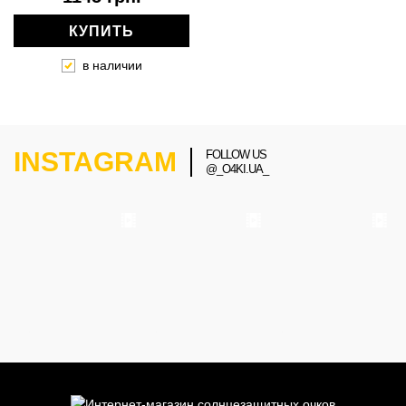
КУПИТЬ
в наличии
INSTAGRAM
FOLLOW US
@_O4KI.UA_