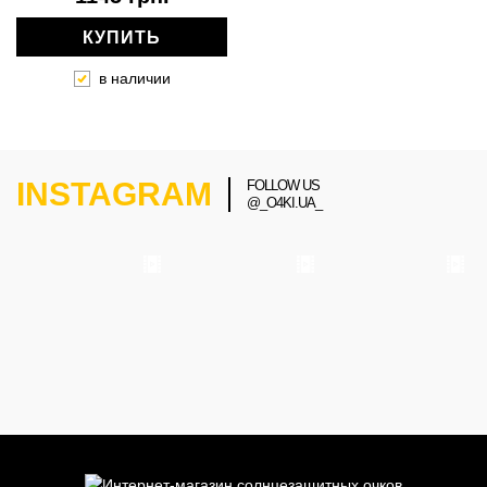
КУПИТЬ
в наличии
INSTAGRAM
FOLLOW US
@_O4KI.UA_