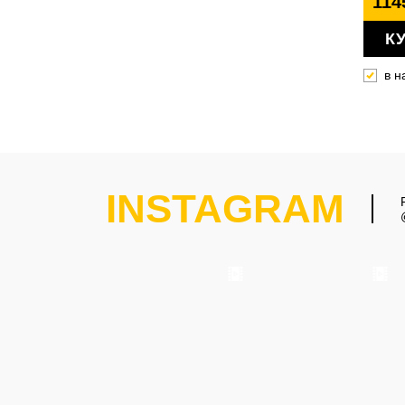
114
К
в н
INSTAGRAM