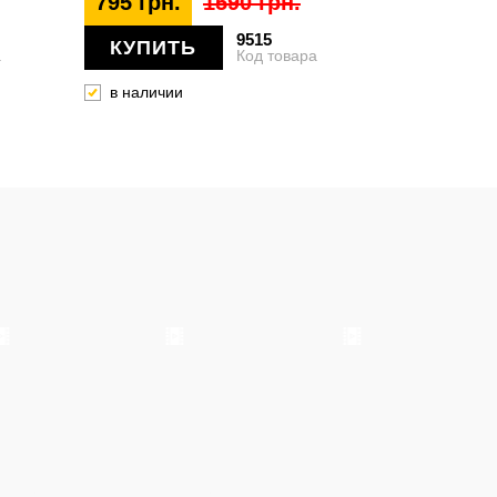
795 грн.
1590 грн.
9515
КУПИТЬ
а
Код товара
в наличии