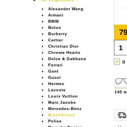
Alexander Wang
Armani
BMW
Bolon
79
Burberry
Cartier
Christian Dior
Chrome Hearts
Dolce & Gabbana
в
Ferrari
Gant
Gucci
Hermes
Lacoste
140 
Louis Vuitton
Marc Jacobs
Mercedes-Benz
Montblanc
Police