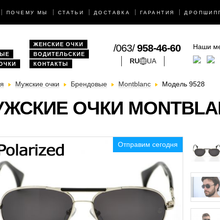
ПОЧЕМУ МЫ
СТАТЬИ
ДОСТАВКА
ГАРАНТИЯ
ДРОПШИП
ЖЕНСКИЕ ОЧКИ
/063/
958-46-60
Наши м
ВЫЕ
ВОДИТЕЛЬСКИЕ
RU
UA
 ОЧКИ
КОНТАКТЫ
ая
Мужские очки
Брендовые
Montblanc
Модель 9528
УЖСКИЕ ОЧКИ MONTBLA
Отправим сегодня