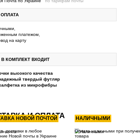
я Почта по Украине
по тарифам почты
ОПЛАТА
ичными,
женным платежом,
вод на карту
В КОМПЛЕКТ ВХОДИТ
очки высокого качества
надежный твердый футляр
салфетка из микрофибры
ТАВКА И ОПЛАТА
ТАВКА НОВОЙ ПОЧТОЙ
НАЛИЧНЫМИ
ть доставки в любое
Оплата наличными при получе
ние Новой почты в Украине
товара