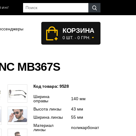
ПИНГ
ессенджеры
КОРЗИНА
0 ШТ. - 0 ГРН.
NC MB367S
Код товара: 9528
Ширина
140 мм
оправы
Высота линзы
43 мм
Ширина линзы
55 мм
Материал
поликарбонат
линзы