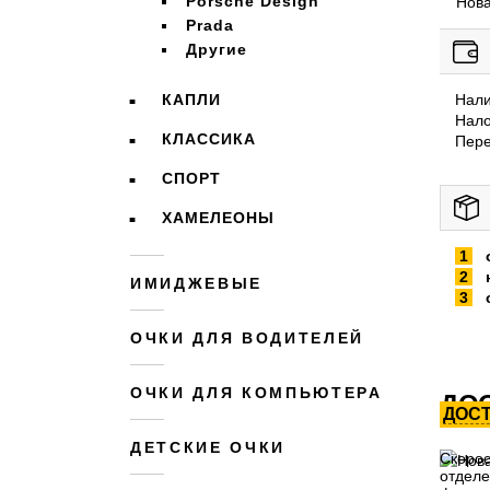
Porsche Design
Нова
Prada
Другие
КАПЛИ
Нал
Нало
КЛАССИКА
Пере
СПОРТ
ХАМЕЛЕОНЫ
ИМИДЖЕВЫЕ
ОЧКИ ДЛЯ ВОДИТЕЛЕЙ
ОЧКИ ДЛЯ КОМПЬЮТЕРА
ДОС
ДОС
ДЕТСКИЕ ОЧКИ
Скорос
отделе