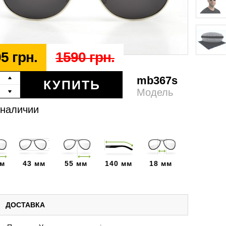
5 грн.
1590 грн.
mb367s
КУПИТЬ
Модель
 наличии
мм
43 мм
55 мм
140 мм
18 мм
ДОСТАВКА