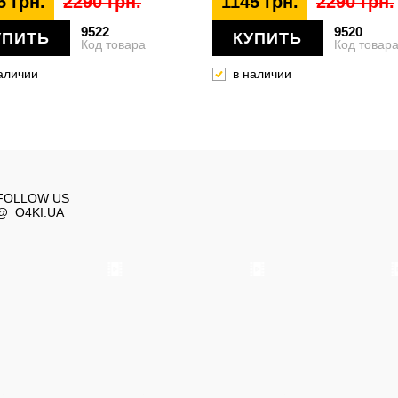
5 грн.
2290 грн.
1145 грн.
2290 грн.
9522
9520
УПИТЬ
КУПИТЬ
Код товара
Код товар
аличии
в наличии
FOLLOW US
@_O4KI.UA_