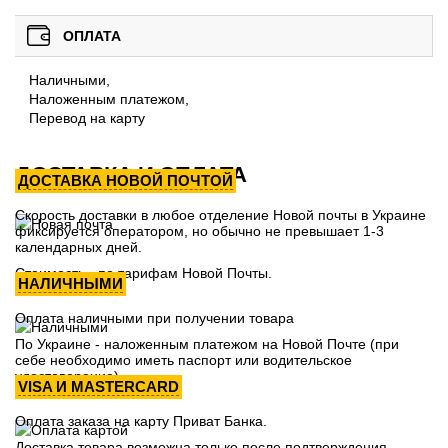
ОПЛАТА
Наличными,
Наложенным платежом,
Перевод на карту
ДОСТАВКА И ОПЛАТА
ДОСТАВКА НОВОЙ ПОЧТОЙ
Скорость доставки в любое отделение Новой почты в Украине
фиксируется оператором, но обычно не превышает 1-3
календарных дней.
Стоимость - по тарифам Новой Почты.
НАЛИЧНЫМИ
Оплата наличными при получении товара
По Украине - наложенным платежом на Новой Почте (при
себе необходимо иметь паспорт или водительское
удостоверение)
VISA И MASTERCARD
Оплата заказа на карту Приват Банка.
Доставка товара возможна только после подтверждения