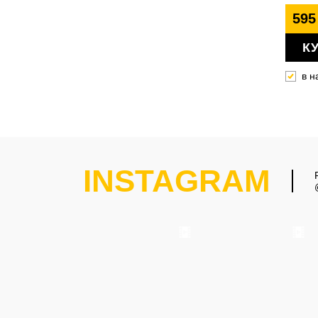
595
К
в н
INSTAGRAM