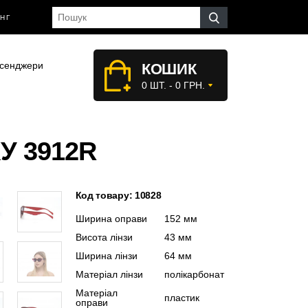
НГ
сенджери
КОШИК
0 ШТ. - 0 ГРН.
У 3912R
Код товару: 10828
Ширина оправи
152 мм
Висота лінзи
43 мм
Ширина лінзи
64 мм
Матеріал лінзи
полікарбонат
Матеріал
пластик
оправи