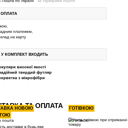
 Пошта по Україні
за тарифами пошти
ОПЛАТА
вкою,
адним платежем,
клад на карту
У КОМПЛЕКТ ВХОДИТЬ
окуляри високої якості
надійний твердий футляр
серветка з мікрофібри
ТАВКА ТА ОПЛАТА
ТАВКА НОВОЮ
ГОТІВКОЮ
ТОЮ
Оплата готівкою при отриманні
товару
сть доставки в будь-яке