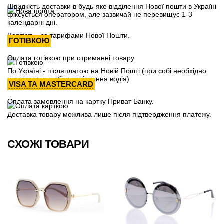
Швидкість доставки в будь-яке відділення Нової пошти в Україні
фіксується оператором, але зазвичай не перевищує 1-3
календарні дні.
Вартість - за тарифами Нової Пошти.
ГОТІВКОЮ
Оплата готівкою при отриманні товару
По Україні - післяплатою на Новій Пошті (при собі необхідно
мати паспорт або посвідчення водія)
VISA ТА MASTERCARD
Оплата замовлення на картку Приват Банку.
Доставка товару можлива лише після підтвердження платежу.
СХОЖІ ТОВАРИ