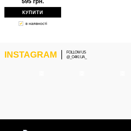
595 грн.
КУПИТИ
в наявності
INSTAGRAM
FOLLOW US
@_O4KI.UA_