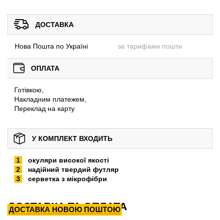
ДОСТАВКА
Нова Пошта по Україні
за тарифами пошти
ОПЛАТА
Готівкою,
Накладним платежем,
Переклад на карту
У КОМПЛЕКТ ВХОДИТЬ
окуляри високої якості
надійний твердий футляр
серветка з мікрофібри
ДОСТАВКА ТА ОПЛАТА
ДОСТАВКА НОВОЮ ПОШТОЮ