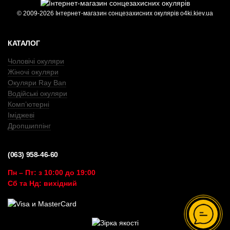
© 2009-2026 Інтернет-магазин сонцезахисних окулярів o4ki.kiev.ua
КАТАЛОГ
Чоловічі окуляри
Жіночі окуляри
Окуляри Ray Ban
Водійські окуляри
Комп’ютерні
Іміджеві
Дропшиппінг
(063) 958-46-60
Пн – Пт: з 10:00 до 19:00
Сб та Нд: вихідний