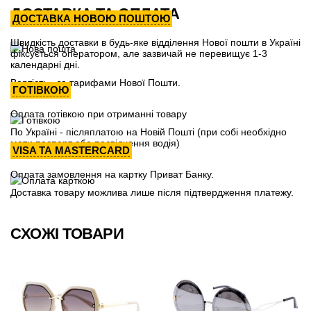
ДОСТАВКА ТА ОПЛАТА
ДОСТАВКА НОВОЮ ПОШТОЮ
Швидкість доставки в будь-яке відділення Нової пошти в Україні
фіксується оператором, але зазвичай не перевищує 1-3
календарні дні.
Вартість - за тарифами Нової Пошти.
ГОТІВКОЮ
Оплата готівкою при отриманні товару
По Україні - післяплатою на Новій Пошті (при собі необхідно
мати паспорт або посвідчення водія)
VISA ТА MASTERCARD
Оплата замовлення на картку Приват Банку.
Доставка товару можлива лише після підтвердження платежу.
СХОЖІ ТОВАРИ