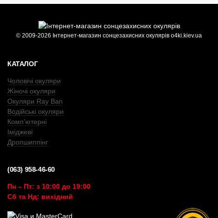
© 2009-2026 Інтернет-магазин сонцезахисних окулярів o4ki.kiev.ua
КАТАЛОГ
Чоловічі окуляри
Жіночі окуляри
Окуляри Ray Ban
Водійські окуляри
Комп’ютерні
Іміджеві
Дропшиппінг
(063) 958-46-60
Пн – Пт: з 10:00 до 19:00
Сб та Нд: вихідний