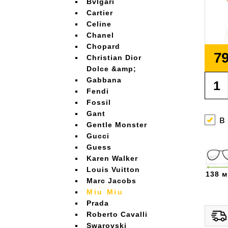
Bvlgari
Cartier
Celine
Chanel
Chopard
79
Christian Dior
Dolce &amp;
Gabbana
Fendi
Fossil
Gant
в
Gentle Monster
Gucci
Guess
Karen Walker
Louis Vuitton
138 
Marc Jacobs
Miu Miu
Prada
Roberto Cavalli
Swarovski