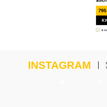
ЖІНОЧ
795
К
в н
INSTAGRAM