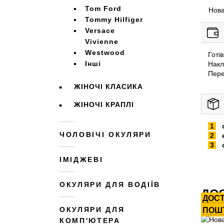
Tom Ford
Нова
Tommy Hilfiger
Versace
Vivienne
Westwood
Готі
Інші
Накл
Пере
ЖІНОЧІ КЛАСИКА
ЖІНОЧІ КРАПЛІ
ЧОЛОВІЧІ ОКУЛЯРИ
ІМІДЖЕВІ
ОКУЛЯРИ ДЛЯ ВОДІЇВ
ДОС
ДОС
ОКУЛЯРИ ДЛЯ
ПОШ
КОМП'ЮТЕРА