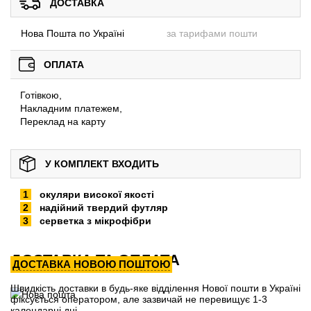
ДОСТАВКА
Нова Пошта по Україні
за тарифами пошти
ОПЛАТА
Готівкою,
Накладним платежем,
Переклад на карту
У КОМПЛЕКТ ВХОДИТЬ
окуляри високої якості
надійний твердий футляр
серветка з мікрофібри
ДОСТАВКА ТА ОПЛАТА
ДОСТАВКА НОВОЮ ПОШТОЮ
Швидкість доставки в будь-яке відділення Нової пошти в Україні
фіксується оператором, але зазвичай не перевищує 1-3
календарні дні.