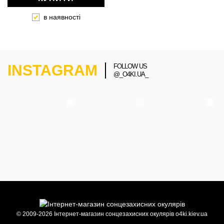
в наявності
INSTAGRAM
FOLLOW US
@_O4KI.UA_
© 2009-2026 Інтернет-магазин сонцезахисних окулярів o4ki.kiev.ua