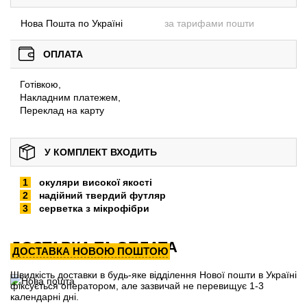
Нова Пошта по Україні
за тарифами пошти
ОПЛАТА
Готівкою,
Накладним платежем,
Переклад на карту
У КОМПЛЕКТ ВХОДИТЬ
окуляри високої якості
надійний твердий футляр
серветка з мікрофібри
ДОСТАВКА ТА ОПЛАТА
ДОСТАВКА НОВОЮ ПОШТОЮ
Швидкість доставки в будь-яке відділення Нової пошти в Україні
фіксується оператором, але зазвичай не перевищує 1-3
календарні дні.