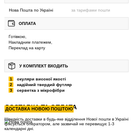
Нова Пошта по Україні
за тарифами пошти
ОПЛАТА
Готівкою,
Накладним платежем,
Переклад на карту
У КОМПЛЕКТ ВХОДИТЬ
окуляри високої якості
надійний твердий футляр
серветка з мікрофібри
ДОСТАВКА ТА ОПЛАТА
ДОСТАВКА НОВОЮ ПОШТОЮ
Швидкість доставки в будь-яке відділення Нової пошти в Україні
фіксується оператором, але зазвичай не перевищує 1-3
календарні дні.