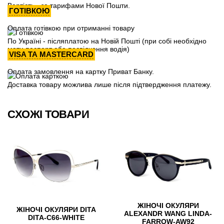
Вартість - за тарифами Нової Пошти.
ГОТІВКОЮ
Оплата готівкою при отриманні товару
По Україні - післяплатою на Новій Пошті (при собі необхідно
мати паспорт або посвідчення водія)
VISA ТА MASTERCARD
Оплата замовлення на картку Приват Банку.
Доставка товару можлива лише після підтвердження платежу.
СХОЖІ ТОВАРИ
ЖІНОЧІ ОКУЛЯРИ
ЖІНОЧІ ОКУЛЯРИ DITA
ALEXANDR WANG LINDA-
DITA-C66-WHITE
FARROW-AW92