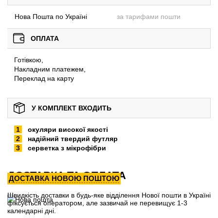
Нова Пошта по Україні
за тарифами пошти
ОПЛАТА
Готівкою,
Накладним платежем,
Переклад на карту
У КОМПЛЕКТ ВХОДИТЬ
окуляри високої якості
надійний твердий футляр
серветка з мікрофібри
ДОСТАВКА ТА ОПЛАТА
ДОСТАВКА НОВОЮ ПОШТОЮ
Швидкість доставки в будь-яке відділення Нової пошти в Україні
фіксується оператором, але зазвичай не перевищує 1-3
календарні дні.