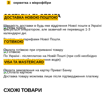
серветка з мікрофібри
ДОСТАВКА ТА ОПЛАТА
ДОСТАВКА НОВОЮ ПОШТОЮ
Швидкість доставки в будь-яке відділення Нової пошти в Україні
фіксується оператором, але зазвичай не перевищує 1-3
календарні дні.
Вартість - за тарифами Нової Пошти.
ГОТІВКОЮ
Оплата готівкою при отриманні товару
По Україні - післяплатою на Новій Пошті (при собі необхідно
мати паспорт або посвідчення водія)
VISA ТА MASTERCARD
Оплата замовлення на картку Приват Банку.
Доставка товару можлива лише після підтвердження платежу.
СХОЖІ ТОВАРИ