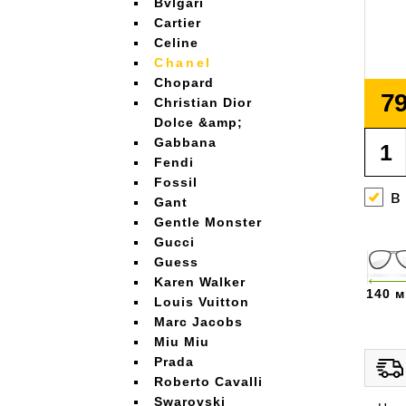
Bvlgari
Cartier
Celine
Chanel
Chopard
79
Christian Dior
Dolce &amp;
Gabbana
Fendi
Fossil
в
Gant
Gentle Monster
Gucci
Guess
Karen Walker
140 
Louis Vuitton
Marc Jacobs
Miu Miu
Prada
Roberto Cavalli
Swarovski