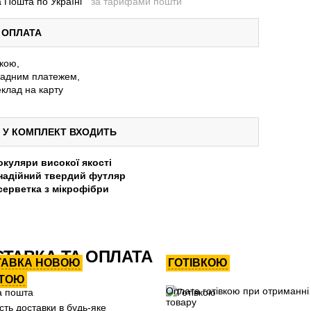
 Пошта по Україні
за тарифами пошти
ОПЛАТА
вкою,
адним платежем,
клад на карту
У КОМПЛЕКТ ВХОДИТЬ
окуляри високої якості
надійний твердий футляр
серветка з мікрофібри
ТАВКА ТА ОПЛАТА
ТАВКА НОВОЮ
ГОТІВКОЮ
ТОЮ
Оплата готівкою при отриманні
товару
сть доставки в будь-яке