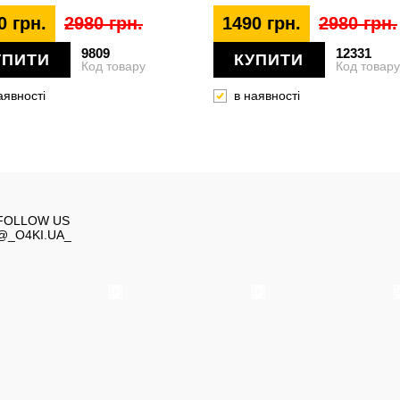
0 грн.
2980 грн.
1490 грн.
2980 грн.
9809
12331
УПИТИ
КУПИТИ
Код товару
Код товару
аявності
в наявності
FOLLOW US
@_O4KI.UA_