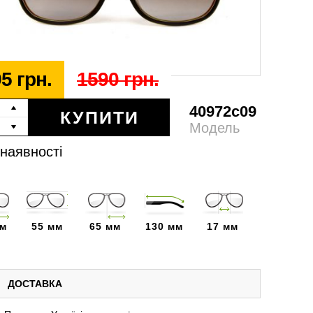
5 грн.
1590 грн.
40972c09
КУПИТИ
Модель
 наявності
мм
55 мм
65 мм
130 мм
17 мм
ДОСТАВКА