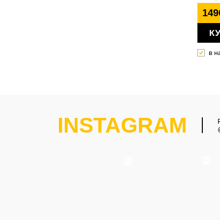
149
К
в н
INSTAGRAM