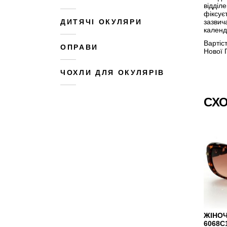
відділ
фіксує
зазвич
ДИТЯЧІ ОКУЛЯРИ
календ
Вартіс
ОПРАВИ
Нової 
ЧОХЛИ ДЛЯ ОКУЛЯРІВ
СХО
ЖІНОЧ
6068C