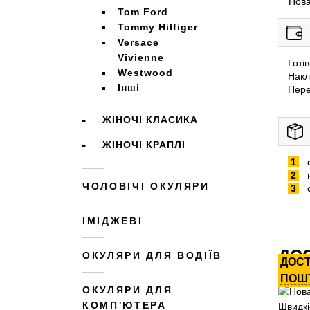
Нова
Tom Ford
Tommy Hilfiger
Versace
Vivienne
Готі
Westwood
Накл
Інші
Пере
ЖІНОЧІ КЛАСИКА
ЖІНОЧІ КРАПЛІ
ЧОЛОВІЧІ ОКУЛЯРИ
ІМІДЖЕВІ
ДОС
ОКУЛЯРИ ДЛЯ ВОДІЇВ
ДОС
ПОШ
ОКУЛЯРИ ДЛЯ
КОМП'ЮТЕРА
Швидкі