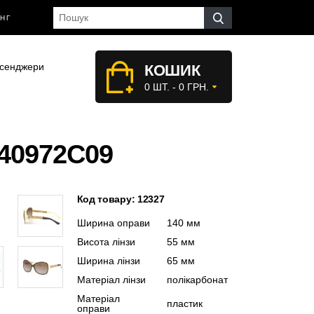
НГ
сенджери
КОШИК
0 ШТ. - 0 ГРН.
40972C09
Код товару: 12327
Ширина оправи
140 мм
Висота лінзи
55 мм
Ширина лінзи
65 мм
Матеріал лінзи
полікарбонат
Матеріал
пластик
оправи