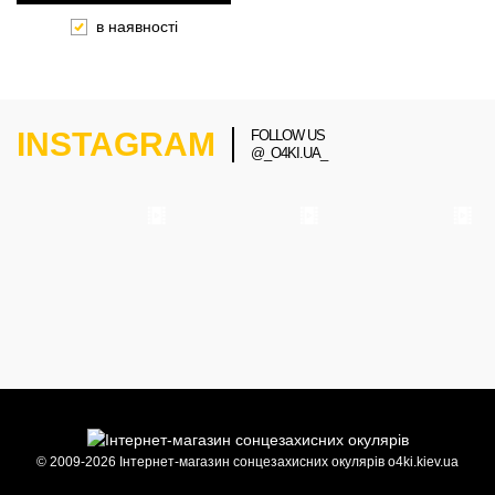
в наявності
INSTAGRAM
FOLLOW US
@_O4KI.UA_
© 2009-2026 Інтернет-магазин сонцезахисних окулярів o4ki.kiev.ua