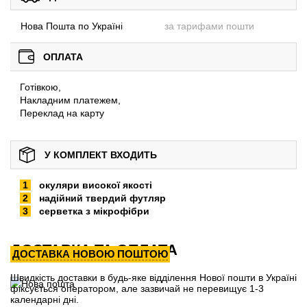
Нова Пошта по Україні
за тарифами пошти
ОПЛАТА
Готівкою,
Накладним платежем,
Переклад на карту
У КОМПЛЕКТ ВХОДИТЬ
окуляри високої якості
надійний твердий футляр
серветка з мікрофібри
ДОСТАВКА ТА ОПЛАТА
ДОСТАВКА НОВОЮ ПОШТОЮ
Швидкість доставки в будь-яке відділення Нової пошти в Україні
фіксується оператором, але зазвичай не перевищує 1-3
календарні дні.