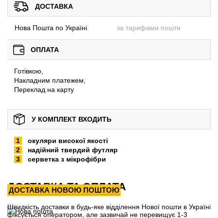
ДОСТАВКА
Нова Пошта по Україні
за тарифами пошти
ОПЛАТА
Готівкою,
Накладним платежем,
Переклад на карту
У КОМПЛЕКТ ВХОДИТЬ
окуляри високої якості
надійний твердий футляр
серветка з мікрофібри
ДОСТАВКА ТА ОПЛАТА
ДОСТАВКА НОВОЮ ПОШТОЮ
Швидкість доставки в будь-яке відділення Нової пошти в Україні
фіксується оператором, але зазвичай не перевищує 1-3