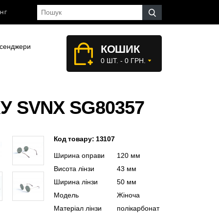
НГ
сенджери
КОШИК
0 ШТ. - 0 ГРН.
У SVNX SG80357
Код товару: 13107
Ширина оправи
120 мм
Висота лінзи
43 мм
Ширина лінзи
50 мм
Модель
Жіноча
Матеріал лінзи
полікарбонат