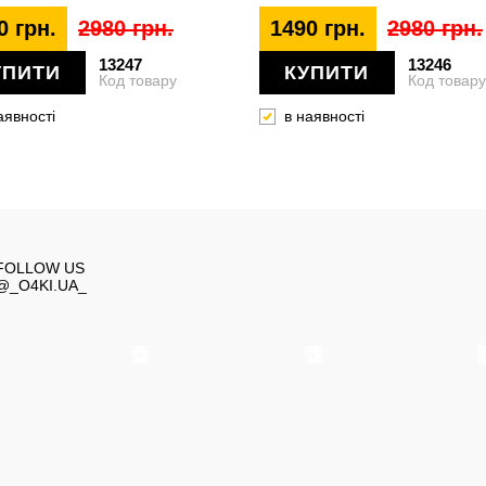
0 грн.
2980 грн.
1490 грн.
2980 грн.
13247
13246
УПИТИ
КУПИТИ
Код товару
Код товару
аявності
в наявності
FOLLOW US
@_O4KI.UA_