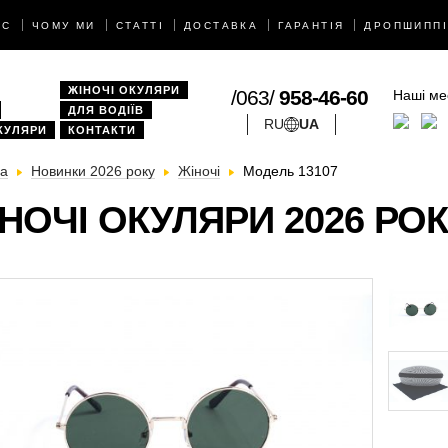
АС
ЧОМУ МИ
СТАТТІ
ДОСТАВКА
ГАРАНТІЯ
ДРОПШИППІ
ЖІНОЧІ ОКУЛЯРИ
/063/
958-46-60
Наші ме
ДЛЯ ВОДІЇВ
RU
UA
КУЛЯРИ
КОНТАКТИ
на
Новинки 2026 року
Жіночі
Модель 13107
НОЧІ ОКУЛЯРИ 2026 РОК