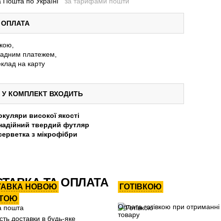
 Пошта по Україні
за тарифами пошти
ОПЛАТА
вкою,
адним платежем,
клад на карту
У КОМПЛЕКТ ВХОДИТЬ
окуляри високої якості
надійний твердий футляр
серветка з мікрофібри
ТАВКА ТА ОПЛАТА
ТАВКА НОВОЮ
ГОТІВКОЮ
ТОЮ
Оплата готівкою при отриманні
товару
сть доставки в будь-яке