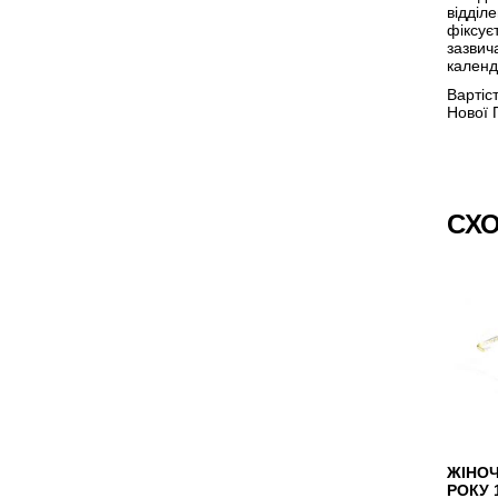
відділ
фіксує
зазвич
календ
Вартіс
Нової 
СХО
ЖІНОЧ
РОКУ 