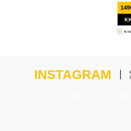
149
К
в н
INSTAGRAM