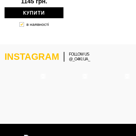
1145 грн.
КУПИТИ
в наявності
INSTAGRAM
FOLLOW US
@_O4KI.UA_