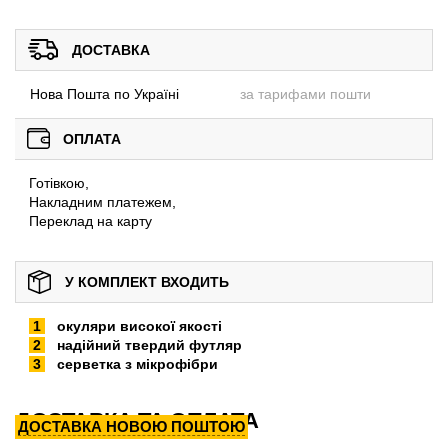
ДОСТАВКА
Нова Пошта по Україні
за тарифами пошти
ОПЛАТА
Готівкою,
Накладним платежем,
Переклад на карту
У КОМПЛЕКТ ВХОДИТЬ
окуляри високої якості
надійний твердий футляр
серветка з мікрофібри
ДОСТАВКА ТА ОПЛАТА
ДОСТАВКА НОВОЮ ПОШТОЮ