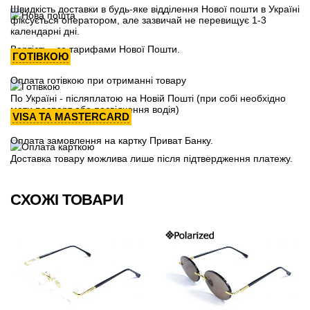
Швидкість доставки в будь-яке відділення Нової пошти в Україні
фіксується оператором, але зазвичай не перевищує 1-3
календарні дні.
Вартість - за тарифами Нової Пошти.
ГОТІВКОЮ
Оплата готівкою при отриманні товару
По Україні - післяплатою на Новій Пошті (при собі необхідно
мати паспорт або посвідчення водія)
VISA ТА MASTERCARD
Оплата замовлення на картку Приват Банку.
Доставка товару можлива лише після підтвердження платежу.
СХОЖІ ТОВАРИ