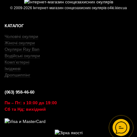
© 2009-2026 Інтернет-магазин сонцезахисних окулярів o4ki.kiev.ua
КАТАЛОГ
Чоловічі окуляри
Жіночі окуляри
Окуляри Ray Ban
Водійські окуляри
Комп’ютерні
Іміджеві
Дропшиппінг
(063) 958-46-60
Пн – Пт: з 10:00 до 19:00
Сб та Нд: вихідний