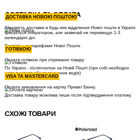
ДОСТАВКА ТА ОПЛАТА
ДОСТАВКА НОВОЮ ПОШТОЮ
Швидкість доставки в будь-яке відділення Нової пошти в Україні
фіксується оператором, але зазвичай не перевищує 1-3
календарні дні.
Вартість - за тарифами Нової Пошти.
ГОТІВКОЮ
Оплата готівкою при отриманні товару
По Україні - післяплатою на Новій Пошті (при собі необхідно
мати паспорт або посвідчення водія)
VISA ТА MASTERCARD
Оплата замовлення на картку Приват Банку.
Доставка товару можлива лише після підтвердження платежу.
СХОЖІ ТОВАРИ