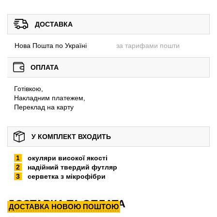
ДОСТАВКА
Нова Пошта по Україні
за тарифами пошти
ОПЛАТА
Готівкою,
Накладним платежем,
Переклад на карту
У КОМПЛЕКТ ВХОДИТЬ
окуляри високої якості
надійний твердий футляр
серветка з мікрофібри
ДОСТАВКА ТА ОПЛАТА
ДОСТАВКА НОВОЮ ПОШТОЮ