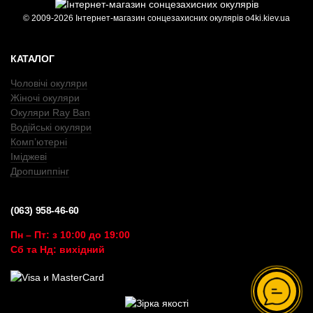
© 2009-2026 Інтернет-магазин сонцезахисних окулярів o4ki.kiev.ua
КАТАЛОГ
Чоловічі окуляри
Жіночі окуляри
Окуляри Ray Ban
Водійські окуляри
Комп’ютерні
Іміджеві
Дропшиппінг
(063) 958-46-60
Пн – Пт: з 10:00 до 19:00
Сб та Нд: вихідний