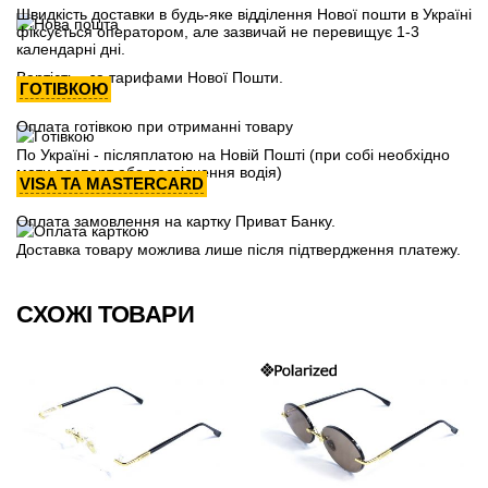
Швидкість доставки в будь-яке відділення Нової пошти в Україні
фіксується оператором, але зазвичай не перевищує 1-3
календарні дні.
Вартість - за тарифами Нової Пошти.
ГОТІВКОЮ
Оплата готівкою при отриманні товару
По Україні - післяплатою на Новій Пошті (при собі необхідно
мати паспорт або посвідчення водія)
VISA ТА MASTERCARD
Оплата замовлення на картку Приват Банку.
Доставка товару можлива лише після підтвердження платежу.
СХОЖІ ТОВАРИ