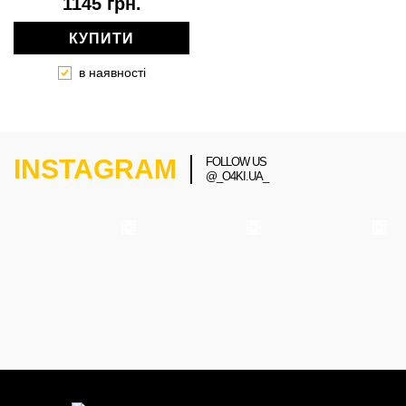
1145 грн.
КУПИТИ
в наявності
INSTAGRAM
FOLLOW US
@_O4KI.UA_