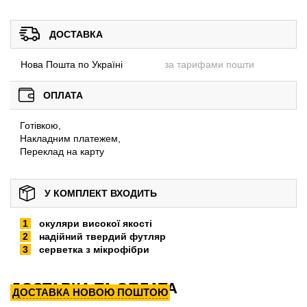
ДОСТАВКА
Нова Пошта по Україні
за тарифами пошти
ОПЛАТА
Готівкою,
Накладним платежем,
Переклад на карту
У КОМПЛЕКТ ВХОДИТЬ
окуляри високої якості
надійний твердий футляр
серветка з мікрофібри
ДОСТАВКА ТА ОПЛАТА
ДОСТАВКА НОВОЮ ПОШТОЮ