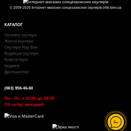
© 2009-2026 Інтернет-магазин сонцезахисних окулярів o4ki.kiev.ua
КАТАЛОГ
Чоловічі окуляри
Жіночі окуляри
Окуляри Ray Ban
Водійські окуляри
Комп’ютерні
Іміджеві
Дропшиппінг
(063) 958-46-60
Пн – Пт: з 10:00 до 19:00
Сб та Нд: вихідний