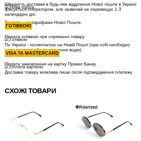
Швидкість доставки в будь-яке відділення Нової пошти в Україні
фіксується оператором, але зазвичай не перевищує 1-3
календарні дні.
Вартість - за тарифами Нової Пошти.
ГОТІВКОЮ
Оплата готівкою при отриманні товару
По Україні - післяплатою на Новій Пошті (при собі необхідно
мати паспорт або посвідчення водія)
VISA ТА MASTERCARD
Оплата замовлення на картку Приват Банку.
Доставка товару можлива лише після підтвердження платежу.
СХОЖІ ТОВАРИ