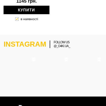
1145 грн.
КУПИТИ
в наявності
INSTAGRAM
FOLLOW US
@_O4KI.UA_