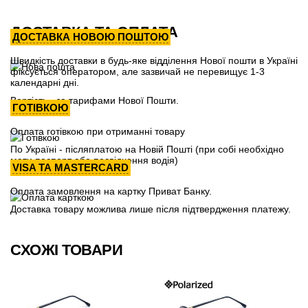
ДОСТАВКА ТА ОПЛАТА
ДОСТАВКА НОВОЮ ПОШТОЮ
Швидкість доставки в будь-яке відділення Нової пошти в Україні
фіксується оператором, але зазвичай не перевищує 1-3
календарні дні.
Вартість - за тарифами Нової Пошти.
ГОТІВКОЮ
Оплата готівкою при отриманні товару
По Україні - післяплатою на Новій Пошті (при собі необхідно
мати паспорт або посвідчення водія)
VISA ТА MASTERCARD
Оплата замовлення на картку Приват Банку.
Доставка товару можлива лише після підтвердження платежу.
СХОЖІ ТОВАРИ