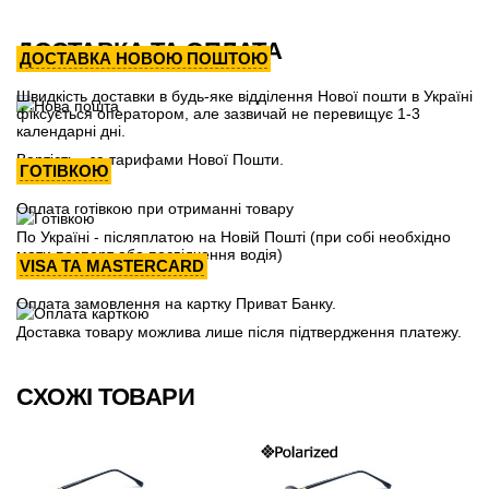
ДОСТАВКА ТА ОПЛАТА
ДОСТАВКА НОВОЮ ПОШТОЮ
Швидкість доставки в будь-яке відділення Нової пошти в Україні
фіксується оператором, але зазвичай не перевищує 1-3
календарні дні.
Вартість - за тарифами Нової Пошти.
ГОТІВКОЮ
Оплата готівкою при отриманні товару
По Україні - післяплатою на Новій Пошті (при собі необхідно
мати паспорт або посвідчення водія)
VISA ТА MASTERCARD
Оплата замовлення на картку Приват Банку.
Доставка товару можлива лише після підтвердження платежу.
СХОЖІ ТОВАРИ