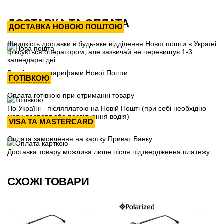
ДОСТАВКА ТА ОПЛАТА
ДОСТАВКА НОВОЮ ПОШТОЮ
Швидкість доставки в будь-яке відділення Нової пошти в Україні
фіксується оператором, але зазвичай не перевищує 1-3
календарні дні.
Вартість - за тарифами Нової Пошти.
ГОТІВКОЮ
Оплата готівкою при отриманні товару
По Україні - післяплатою на Новій Пошті (при собі необхідно
мати паспорт або посвідчення водія)
VISA ТА MASTERCARD
Оплата замовлення на картку Приват Банку.
Доставка товару можлива лише після підтвердження платежу.
СХОЖІ ТОВАРИ