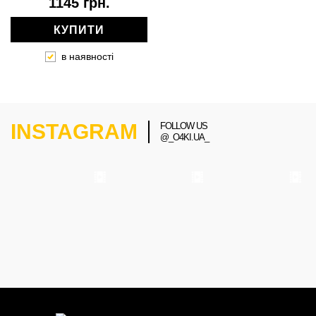
1145 грн.
КУПИТИ
в наявності
INSTAGRAM
FOLLOW US
@_O4KI.UA_