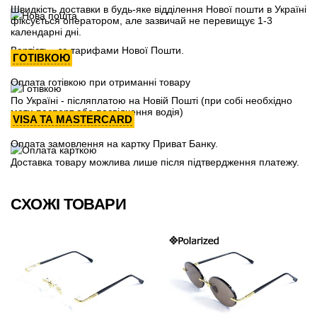
Швидкість доставки в будь-яке відділення Нової пошти в Україні
фіксується оператором, але зазвичай не перевищує 1-3
календарні дні.
Вартість - за тарифами Нової Пошти.
ГОТІВКОЮ
Оплата готівкою при отриманні товару
По Україні - післяплатою на Новій Пошті (при собі необхідно
мати паспорт або посвідчення водія)
VISA ТА MASTERCARD
Оплата замовлення на картку Приват Банку.
Доставка товару можлива лише після підтвердження платежу.
СХОЖІ ТОВАРИ