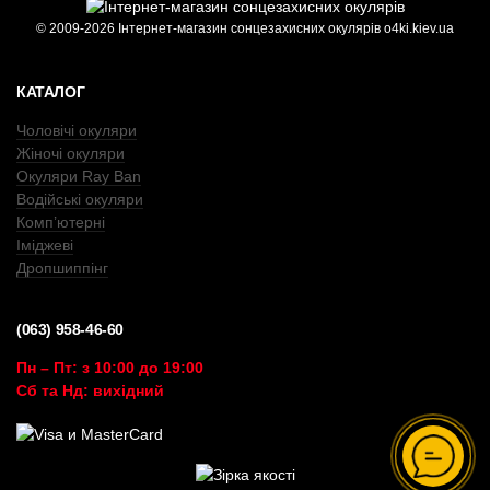
© 2009-2026 Інтернет-магазин сонцезахисних окулярів o4ki.kiev.ua
КАТАЛОГ
Чоловічі окуляри
Жіночі окуляри
Окуляри Ray Ban
Водійські окуляри
Комп’ютерні
Іміджеві
Дропшиппінг
(063) 958-46-60
Пн – Пт: з 10:00 до 19:00
Сб та Нд: вихідний