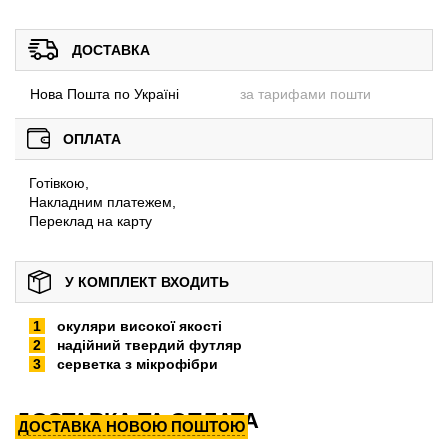
ДОСТАВКА
Нова Пошта по Україні
за тарифами пошти
ОПЛАТА
Готівкою,
Накладним платежем,
Переклад на карту
У КОМПЛЕКТ ВХОДИТЬ
окуляри високої якості
надійний твердий футляр
серветка з мікрофібри
ДОСТАВКА ТА ОПЛАТА
ДОСТАВКА НОВОЮ ПОШТОЮ