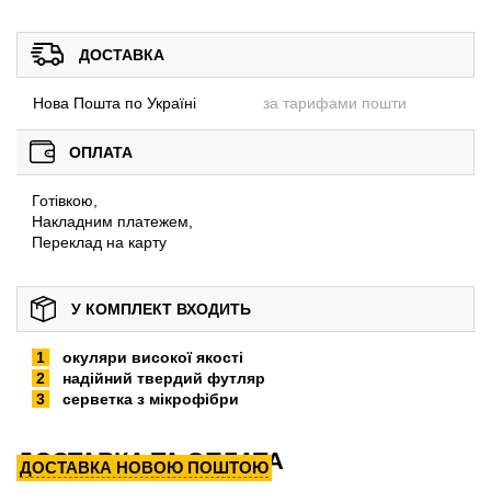
ДОСТАВКА
Нова Пошта по Україні
за тарифами пошти
ОПЛАТА
Готівкою,
Накладним платежем,
Переклад на карту
У КОМПЛЕКТ ВХОДИТЬ
окуляри високої якості
надійний твердий футляр
серветка з мікрофібри
ДОСТАВКА ТА ОПЛАТА
ДОСТАВКА НОВОЮ ПОШТОЮ