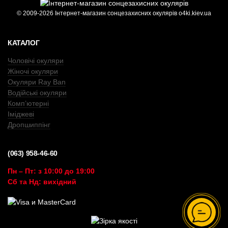
© 2009-2026 Інтернет-магазин сонцезахисних окулярів o4ki.kiev.ua
КАТАЛОГ
Чоловічі окуляри
Жіночі окуляри
Окуляри Ray Ban
Водійські окуляри
Комп’ютерні
Іміджеві
Дропшиппінг
(063) 958-46-60
Пн – Пт: з 10:00 до 19:00
Сб та Нд: вихідний