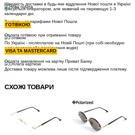
Швидкість доставки в будь-яке відділення Нової пошти в Україні
фіксується оператором, але зазвичай не перевищує 1-3
календарні дні.
Вартість - за тарифами Нової Пошти.
ГОТІВКОЮ
Оплата готівкою при отриманні товару
По Україні - післяплатою на Новій Пошті (при собі необхідно
мати паспорт або посвідчення водія)
VISA ТА MASTERCARD
Оплата замовлення на картку Приват Банку.
Доставка товару можлива лише після підтвердження платежу.
СХОЖІ ТОВАРИ