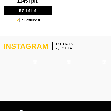
1145 грн.
КУПИТИ
в наявності
INSTAGRAM
FOLLOW US
@_O4KI.UA_