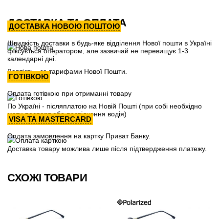
ДОСТАВКА ТА ОПЛАТА
ДОСТАВКА НОВОЮ ПОШТОЮ
Швидкість доставки в будь-яке відділення Нової пошти в Україні
фіксується оператором, але зазвичай не перевищує 1-3
календарні дні.
Вартість - за тарифами Нової Пошти.
ГОТІВКОЮ
Оплата готівкою при отриманні товару
По Україні - післяплатою на Новій Пошті (при собі необхідно
мати паспорт або посвідчення водія)
VISA ТА MASTERCARD
Оплата замовлення на картку Приват Банку.
Доставка товару можлива лише після підтвердження платежу.
СХОЖІ ТОВАРИ