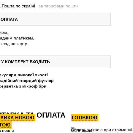
 Пошта по Україні
за тарифами пошти
ОПЛАТА
вкою,
адним платежем,
клад на карту
У КОМПЛЕКТ ВХОДИТЬ
окуляри високої якості
надійний твердий футляр
серветка з мікрофібри
ТАВКА ТА ОПЛАТА
ТАВКА НОВОЮ
ГОТІВКОЮ
ТОЮ
Оплата готівкою при отриманні