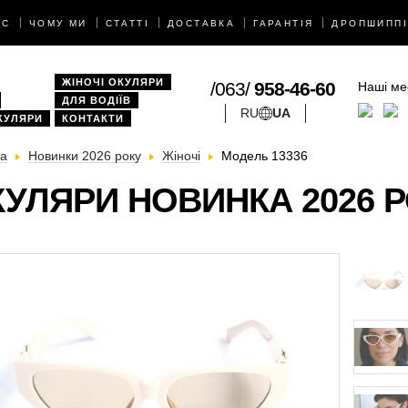
АС
ЧОМУ МИ
СТАТТІ
ДОСТАВКА
ГАРАНТІЯ
ДРОПШИППІ
ЖІНОЧІ ОКУЛЯРИ
/063/
958-46-60
Наші ме
ДЛЯ ВОДІЇВ
RU
UA
КУЛЯРИ
КОНТАКТИ
на
Новинки 2026 року
Жіночі
Модель 13336
УЛЯРИ НОВИНКА 2026 Р