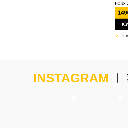
РОКУ 
149
К
в н
INSTAGRAM