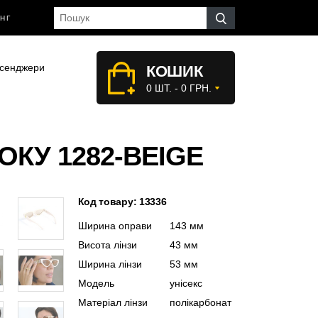
НГ
сенджери
КОШИК
0 ШТ. - 0 ГРН.
ОКУ 1282-BEIGE
Код товару: 13336
Ширина оправи
143 мм
Висота лінзи
43 мм
Ширина лінзи
53 мм
Модель
унісекс
Матеріал лінзи
полікарбонат