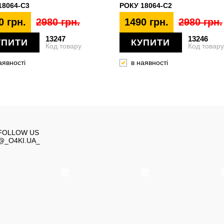
18064-C3
РОКУ 18064-C2
0 грн.
2980 грн.
1490 грн.
2980 грн.
13247
13246
УПИТИ
КУПИТИ
Код товару
Код товару
аявності
в наявності
FOLLOW US
@_O4KI.UA_