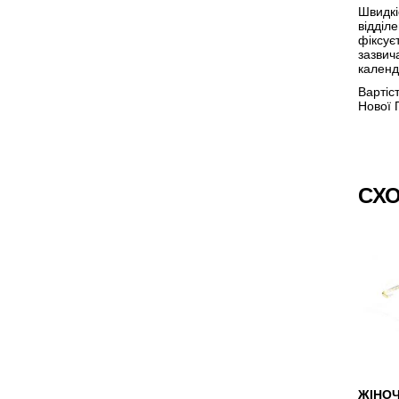
Швидкі
відділ
фіксує
зазвич
календ
Вартіс
Нової 
СХО
ЖІНОЧ