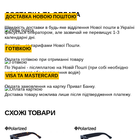
ДОСТАВКА ТА ОПЛАТА
ДОСТАВКА НОВОЮ ПОШТОЮ
Швидкість доставки в будь-яке відділення Нової пошти в Україні
фіксується оператором, але зазвичай не перевищує 1-3
календарні дні.
Вартість - за тарифами Нової Пошти.
ГОТІВКОЮ
Оплата готівкою при отриманні товару
По Україні - післяплатою на Новій Пошті (при собі необхідно
мати паспорт або посвідчення водія)
VISA ТА MASTERCARD
Оплата замовлення на картку Приват Банку.
Доставка товару можлива лише після підтвердження платежу.
СХОЖІ ТОВАРИ