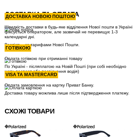
ДОСТАВКА ТА ОПЛАТА
ДОСТАВКА НОВОЮ ПОШТОЮ
Швидкість доставки в будь-яке відділення Нової пошти в Україні
фіксується оператором, але зазвичай не перевищує 1-3
календарні дні.
Вартість - за тарифами Нової Пошти.
ГОТІВКОЮ
Оплата готівкою при отриманні товару
По Україні - післяплатою на Новій Пошті (при собі необхідно
мати паспорт або посвідчення водія)
VISA ТА MASTERCARD
Оплата замовлення на картку Приват Банку.
Доставка товару можлива лише після підтвердження платежу.
СХОЖІ ТОВАРИ