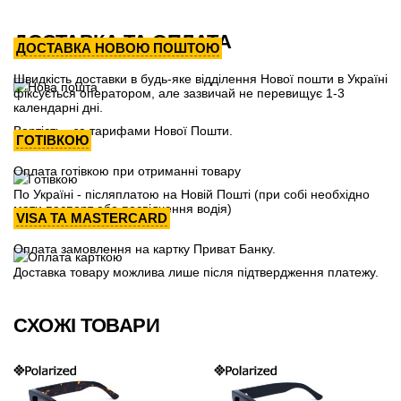
ДОСТАВКА ТА ОПЛАТА
ДОСТАВКА НОВОЮ ПОШТОЮ
Швидкість доставки в будь-яке відділення Нової пошти в Україні
фіксується оператором, але зазвичай не перевищує 1-3
календарні дні.
Вартість - за тарифами Нової Пошти.
ГОТІВКОЮ
Оплата готівкою при отриманні товару
По Україні - післяплатою на Новій Пошті (при собі необхідно
мати паспорт або посвідчення водія)
VISA ТА MASTERCARD
Оплата замовлення на картку Приват Банку.
Доставка товару можлива лише після підтвердження платежу.
СХОЖІ ТОВАРИ